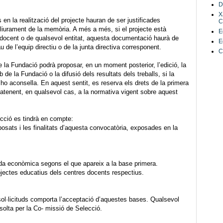
D
X
la realització del projecte hauran de ser justificades
C
iurament de la memòria. A més a més, si el projecte està
E
e docent o de qualsevol entitat, aquesta documentació haurà de
E
au de l’equip directiu o de la junta directiva corresponent.
C
a Fundació podrà proposar, en un moment posterior, l’edició, la
 de la Fundació o la difusió dels resultats dels treballs, si la
xí ho aconsella. En aquest sentit, es reserva els drets de la primera
 atenent, en qualsevol cas, a la normativa vigent sobre aquest
ció es tindrà en compte:
posats i les finalitats d’aquesta convocatòria, exposades en la
juda econòmica segons el que apareix a la base primera.
rojectes educatius dels centres docents respectius.
·licituds comporta l’acceptació d’aquestes bases. Qualsevol
esolta per la Co- missió de Selecció.