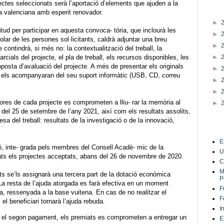
ectes seleccionats serà l’aportació d’elements que ajuden a la
a valenciana amb esperit renovador.
►
ud per participar en aquesta convoca- tòria, que inclourà les
►
olar de les persones sol·licitants, caldrà adjuntar una breu
►
ue contindrà, si més no: la contextualització del treball, la
►
rcials del projecte, el pla de treball, els recursos disponibles, les
oposta d’avaluació del projecte. A més de presentar els originals
►
s els acompanyaran del seu suport informàtic (USB, CD, correu
►
►
es de cada projecte es comprometen a lliu- rar la memòria al
►
s del 25 de setembre de l’any 2021, així com els resultats assolits,
esa del treball: resultats de la investigació o de la innovació,
Enlla
E
inte- grada pels membres del Consell Acadè- mic de la
U
ats els projectes acceptats, abans del 26 de novembre de 2020.
C
M
 se’ls assignarà una tercera part de la dotació econòmica
P
La resta de l’ajuda atorgada es farà efectiva en un moment
F
ia, ressenyada a la base vuitena. En cas de no realitzar el
F
el beneficiari tornarà l’ajuda rebuda.
I
om el segon pagament, els premiats es comprometen a entregar un
E