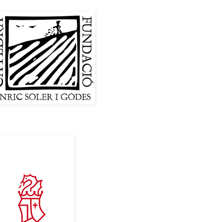
tip
 Conselleria