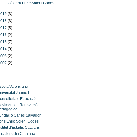
“Càtedra Enric Soler i Godes”
2019
(3)
2018
(3)
2017
(5)
2016
(2)
2015
(7)
2014
(9)
2008
(2)
2007
(2)
ços d'interés
scola Valenciana
niversitat Jaume I
onselleria d'Educació
oviment de Renovació
edagògica
undació Carles Salvador
ons Enric Soler i Godes
nstitut d'Estudis Catalans
nciclopèdia Catalana