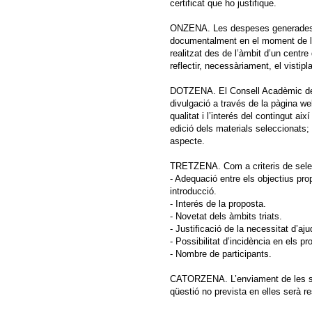
certificat que ho justifique.
ONZENA. Les despeses generades en 
documentalment en el moment de ll
realitzat des de l’àmbit d’un centr
reflectir, necessàriament, el vistipl
DOTZENA. El Consell Acadèmic de l
divulgació a través de la pàgina web
qualitat i l’interés del contingut ai
edició dels materials seleccionats;
aspecte.
TRETZENA. Com a criteris de selec
- Adequació entre els objectius pro
introducció.
- Interés de la proposta.
- Novetat dels àmbits triats.
- Justificació de la necessitat d’a
- Possibilitat d’incidència en els p
- Nombre de participants.
CATORZENA. L’enviament de les sol
qüestió no prevista en elles serà r