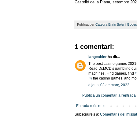
Castelló de la Plana, setembre 202
Publicat per
Catedra Enric Soler i Godes
1 comentari:
langcabler
ha dit...
The best casino games 202
Read Dr.MCD's gambling gu
machines. Find games, find
마
the casino games, and mo
dijous, 03 de març, 2022
Publica un comentari a l'entrada
Entrada més recent
Subscriure's a:
Comentaris del missa