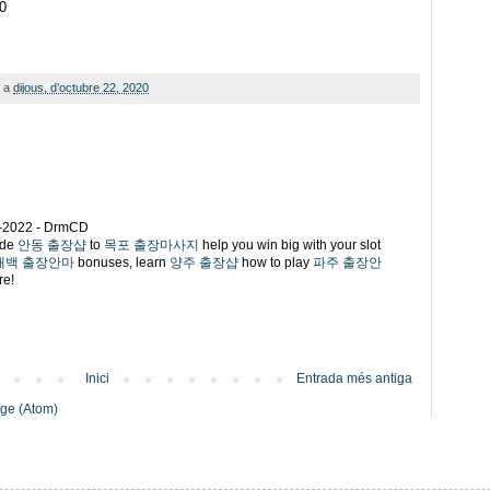
0
a
dijous, d’octubre 22, 2020
1-2022 - DrmCD
ide
안동 출장샵
to
목포 출장마사지
help you win big with your slot
태백 출장안마
bonuses, learn
양주 출장샵
how to play
파주 출장안
re!
Inici
Entrada més antiga
tge (Atom)