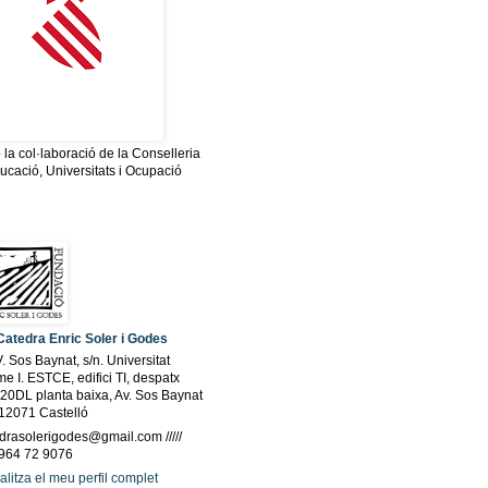
la col·laboració de la Conselleria
ucació, Universitats i Ocupació
robar-nos?
Catedra Enric Soler i Godes
V. Sos Baynat, s/n. Universitat
e I. ESTCE, edifici TI, despatx
20DL planta baixa, Av. Sos Baynat
 12071 Castelló
drasolerigodes@gmail.com /////
 964 72 9076
alitza el meu perfil complet