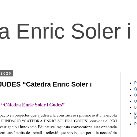
a Enric Soler 
 2020
Pàgi
DES “Càtedra Enric Soler i
P
Q
Q
Q
àtedra Enric Soler i Godes”
B
B
ipació en projectes que ajuden a la construcció i promoció d’una escola
M
r, la FUNDACIÓ “CÀTEDRA ENRIC SOLER I GODES” convoca el XXI
P
nvestigació i Innovació Educativa. Aquesta convocatòria està orientada
t uns àmbits de treball i reflexió que servisquen per a la necessària