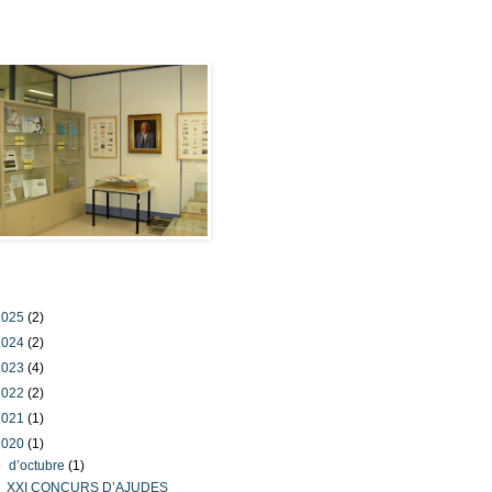
ostra seu
u del blog
2025
(2)
2024
(2)
2023
(4)
2022
(2)
2021
(1)
2020
(1)
▼
d’octubre
(1)
XXI CONCURS D’AJUDES