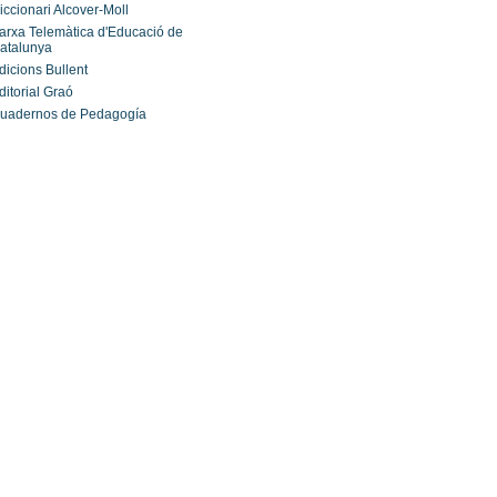
iccionari Alcover-Moll
arxa Telemàtica d'Educació de
atalunya
dicions Bullent
ditorial Graó
uadernos de Pedagogía