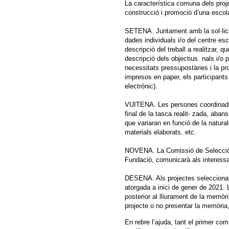
La característica comuna dels proj
construcció i promoció d’una escol
SETENA. Juntament amb la sol·licit
dades individuals i/o del centre esc
descripció del treball a realitzar, q
descripció dels objectius nals i/o pa
necessitats pressupostàries i la pr
impresos en paper, els participant
electrònic).
VUITENA. Les persones coordinador
final de la tasca realit- zada, aban
que variaran en funció de la natural
materials elaborats, etc.
NOVENA. La Comissió de Selecció, 
Fundació, comunicarà als interess
DESENA. Als projectes seleccionats
atorgada a inici de gener de 2021. 
posterior al lliurament de la memòr
projecte o no presentar la memòria, 
En rebre l’ajuda, tant el primer c