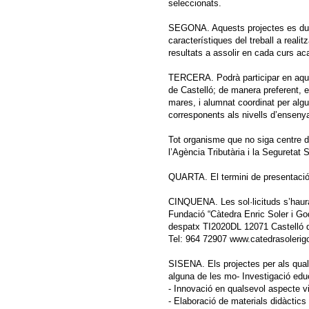
seleccionats.
SEGONA. Aquests projectes es duran
característiques del treball a reali
resultats a assolir en cada curs a
TERCERA. Podrà participar en aque
de Castelló; de manera preferent, 
mares, i alumnat coordinat per alg
corresponents als nivells d’ensenya
Tot organisme que no siga centre do
l’Agència Tributària i la Seguretat S
QUARTA. El termini de presentació 
CINQUENA. Les sol·licituds s’haura
Fundació “Càtedra Enric Soler i G
despatx TI2020DL 12071 Castelló 
Tel: 964 72907 www.catedrasolerig
SISENA. Els projectes per als qual
alguna de les mo- Investigació edu
- Innovació en qualsevol aspecte v
- Elaboració de materials didàctics