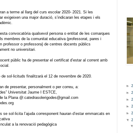
La n
 a terme al llarg del curs escolar 2020- 2021. Si les
tzar exigeixen una major duració, s’indicaran les etapes i els
cadèmic.
sta convocatòria qualsevol persona o entitat de les comarques
els membres de la comunitat educativa (professorat, pares i
un professor o professora) de centres docents públics
ment no universitari.
cent públic ha de presentar el certificat d’estar al corrent amb
ocial.
de sol·licituds finalitzarà el 12 de novembre de 2020.
Arxi
►
n de presentar, personalment o per correu, a:
odes” Universitat Jaume I ESTCE,
►
de la Plana @:catedrasolerigodes@gmail.com
►
odes.org
►
►
s se sol·licita l’ajuda corresponent hauran d’estar emmarcats en
cativa
▼
inculat a la renovació pedagògica