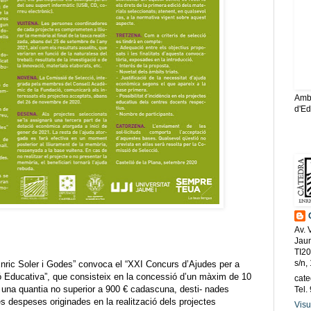
Amb 
d'Ed
On t
Av. 
Jaum
TI20
s/n,
ic Soler i Godes” convoca el “XXI Concurs d’Ajudes per a
ió Educativa”, que consisteix en la concessió d’un màxim de 10
cate
na quantia no superior a 900 € cadascuna, desti- nades
Tel.
s despeses originades en la realització dels projectes
Visu